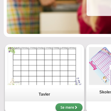
Skole
Tavler
Se mere