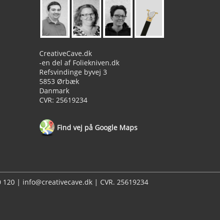
CreativeCave.dk
-en del af Foliekniven.dk
Refsvindinge byvej 3
5853 Ørbæk
Danmark
CVR: 25619234
Find vej på Google Maps
20 120 | info@creativecave.dk | CVR. 25619234