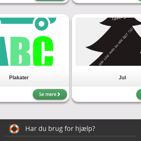
Plakater
Jul
Se mere
Har du brug for hjælp?