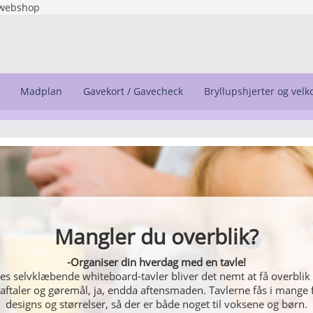
webshop
Madplan
Gavekort / Gavecheck
Bryllupshjerter og vel
Mangler du overblik?
Wallstickers
-Organiser din hverdag med en tavle!
g personligt. Få lavet din egen tekst lige til at hænge på væggen, 
s selvklæbende whiteboard-tavler bliver det nemt at få overblik 
 aftaler og gøremål, ja, endda aftensmaden. Tavlerne fås i mange f
mellem vores andre flotte motiver.
designs og størrelser, så der er både noget til voksene og børn.