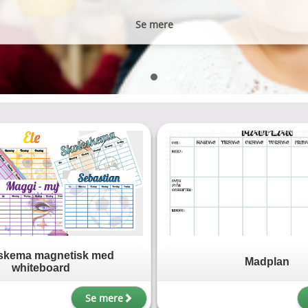
Se mere
Se mere
skema magnetisk med
Madplan
whiteboard
Se mere