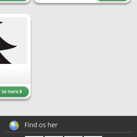
Se mere
Find os her