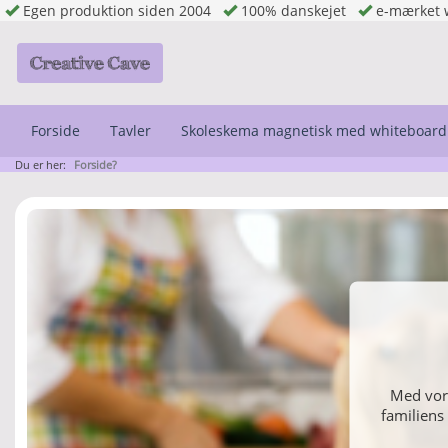
Egen produktion siden 2004
100% danskejet
e-mærket 
Forside
Tavler
Skoleskema magnetisk med whiteboard
Du er her:
Forside?
Indret di
Med vore
familiens