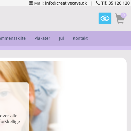
Mail:
info@creativecave.dk
|
Tlf. 35 120 120
0
kommensskilte
Plakater
Jul
Kontakt
eller vælg
over alle
orskellige