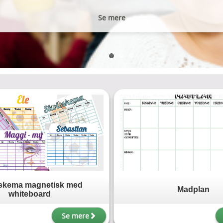
Se mere
Se mere
skema magnetisk med
Madplan
whiteboard
Se mere