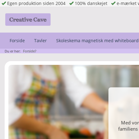
Egen produktion siden 2004
100% danskejet
e-mærket 
Forside
Tavler
Skoleskema magnetisk med whiteboard
Du er her:
Forside?
Indret di
Med vore
familiens