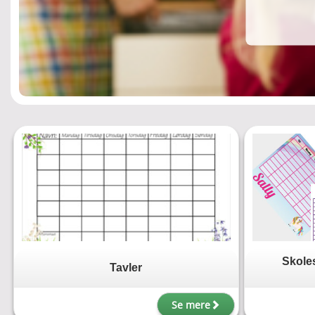
Skole
Tavler
Se mere