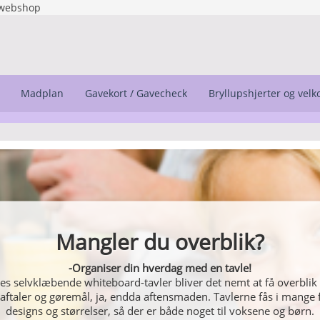
webshop
Madplan
Gavekort / Gavecheck
Bryllupshjerter og vel
Mangler du overblik?
Wallstickers
-Organiser din hverdag med en tavle!
g personligt. Få lavet din egen tekst lige til at hænge på væggen, 
s selvklæbende whiteboard-tavler bliver det nemt at få overblik 
 aftaler og gøremål, ja, endda aftensmaden. Tavlerne fås i mange f
mellem vores andre flotte motiver.
designs og størrelser, så der er både noget til voksene og børn.