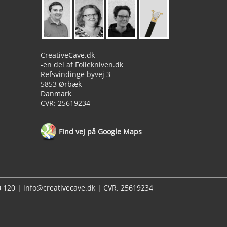
CreativeCave.dk
-en del af Foliekniven.dk
Refsvindinge byvej 3
5853 Ørbæk
Danmark
CVR: 25619234
Find vej på Google Maps
20 120 | info@creativecave.dk | CVR. 25619234