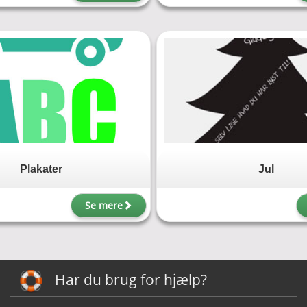
Plakater
Jul
Se mere
Har du brug for hjælp?