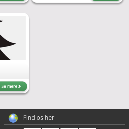
Se mere
Find os her