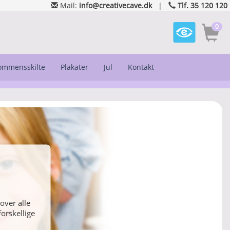
Mail:
info@creativecave.dk
|
Tlf. 35 120 120
0
kommensskilte
Plakater
Jul
Kontakt
eller vælg
over alle
orskellige