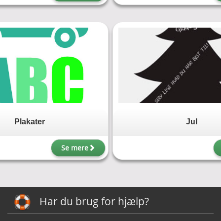
Plakater
Jul
Se mere
Har du brug for hjælp?