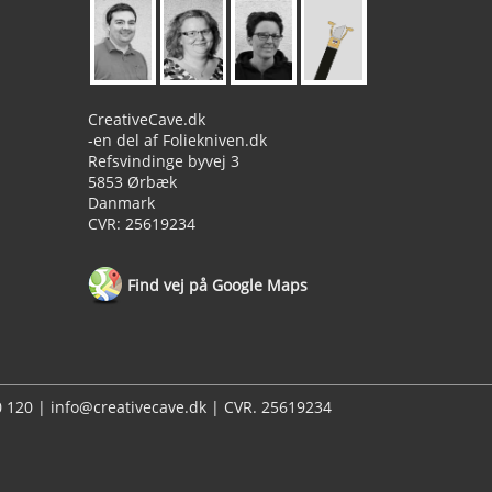
CreativeCave.dk
-en del af Foliekniven.dk
Refsvindinge byvej 3
5853 Ørbæk
Danmark
CVR: 25619234
Find vej på Google Maps
20 120 | info@creativecave.dk | CVR. 25619234