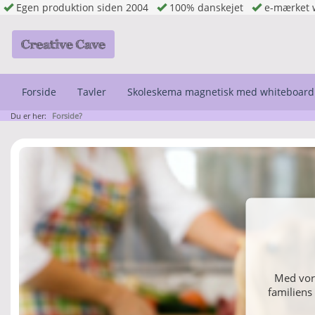
Egen produktion siden 2004
100% danskejet
e-mærket 
Forside
Tavler
Skoleskema magnetisk med whiteboard
Du er her:
Forside?
Med vore
familiens