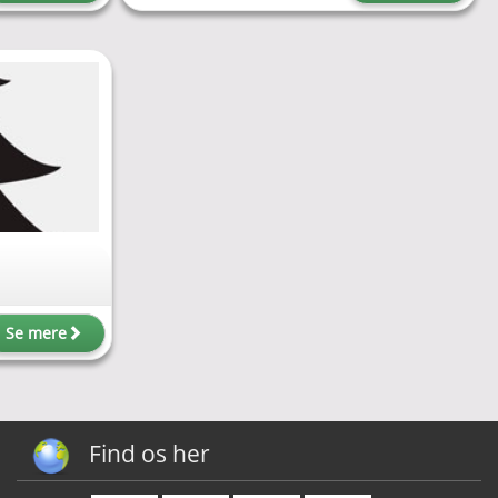
Se mere
Find os her