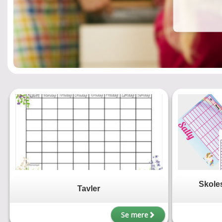
Skole
Tavler
Se mere