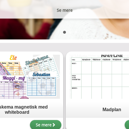
Se mere
skema magnetisk med
Madplan
whiteboard
Se mere