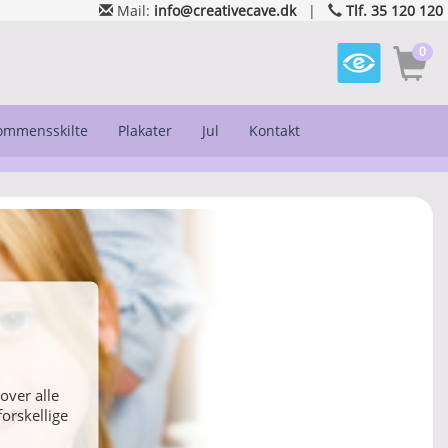
Mail:
info@creativecave.dk
|
Tlf. 35 120 120
0
kommensskilte
Plakater
Jul
Kontakt
over alle
orskellige