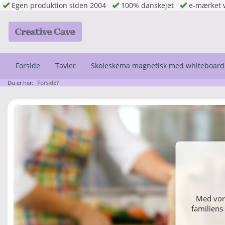
Egen produktion siden 2004
100% danskejet
e-mærket 
Forside
Tavler
Skoleskema magnetisk med whiteboard
Du er her:
Forside?
Indret di
Med vore
familiens