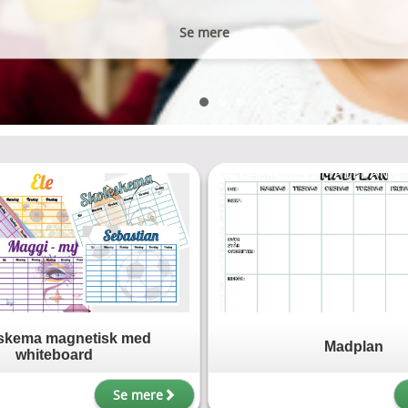
Se mere
Se mere
skema magnetisk med
Madplan
whiteboard
Se mere