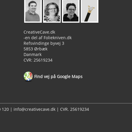
CreativeCave.dk
-en del af Foliekniven.dk
Refsvindinge byvej 3
5853 Ørbæk
Danmark
CVR: 25619234
Find vej på Google Maps
20 120 | info@creativecave.dk | CVR. 25619234