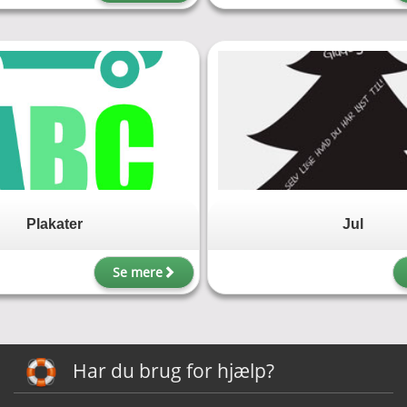
Plakater
Jul
Se mere
Har du brug for hjælp?