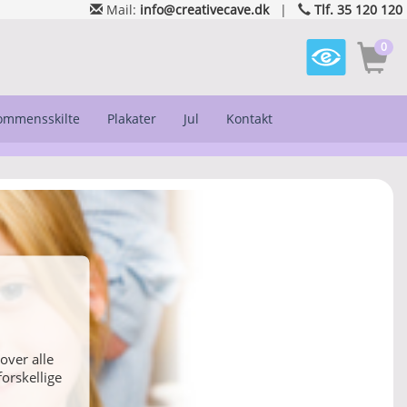
Mail:
info@creativecave.dk
|
Tlf. 35 120 120
0
kommensskilte
Plakater
Jul
Kontakt
eller vælg
over alle
orskellige