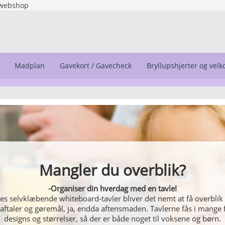
webshop
Madplan
Gavekort / Gavecheck
Bryllupshjerter og vel
Mangler du overblik?
Wallstickers
-Organiser din hverdag med en tavle!
g personligt. Få lavet din egen tekst lige til at hænge på væggen, 
s selvklæbende whiteboard-tavler bliver det nemt at få overblik 
 aftaler og gøremål, ja, endda aftensmaden. Tavlerne fås i mange f
mellem vores andre flotte motiver.
designs og størrelser, så der er både noget til voksene og børn.