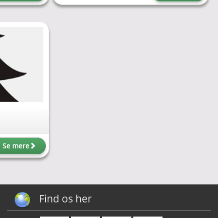
Se mere
Find os her