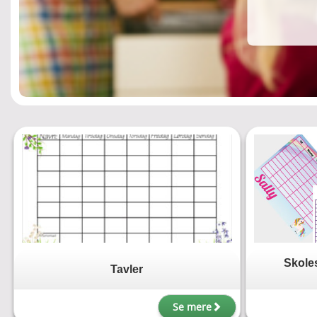
Skole
Tavler
Se mere