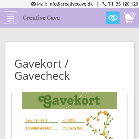
Mail:
info@creativecave.dk
|
Tlf. 35 120 120
0
menu
Gavekort /
Gavecheck