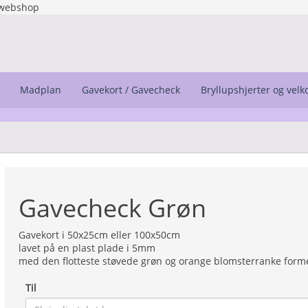
webshop
Madplan
Gavekort / Gavecheck
Bryllupshjerter og vel
Gavecheck Grøn
Gavekort i 50x25cm eller 100x50cm
lavet på en plast plade i 5mm
med den flotteste støvede grøn og orange blomsterranke forme
Til