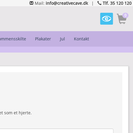
Mail:
info@creativecave.dk
|
Tlf. 35 120 120
0
kommensskilte
Plakater
Jul
Kontakt
t som et hjerte.