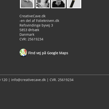
CreativeCave.dk
-en del af Foliekniven.dk
Refsvindinge byvej 3
5853 Ørbæk
Danmark
CVR: 25619234
Find vej på Google Maps
20 120 | info@creativecave.dk | CVR. 25619234