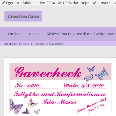
Egen produktion siden 2004
100% danskejet
e-mærket 
Forside
Tavler
Skoleskema magnetisk med whiteboard
Du er her:
Forside
Gavekort / Gavecheck