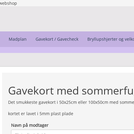
webshop
Madplan
Gavekort / Gavecheck
Bryllupshjerter og vel
Gavekort med sommerfu
Det smukkeste gavekort i 50x25cm eller 100x50cm med somme
kortet er lavet i 5mm plast plade
Navn på modtager