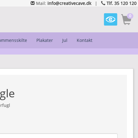
Mail:
info@creativecave.dk
|
Tlf. 35 120 120
0
kommensskilte
Plakater
Jul
Kontakt
gle
rfugl