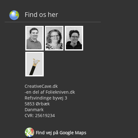
Find os her
CreativeCave.dk
-en del af Foliekniven.dk
Refsvindinge byvej 3
5853 Ørbæk
Danmark
CVR: 25619234
Find vej på Google Maps