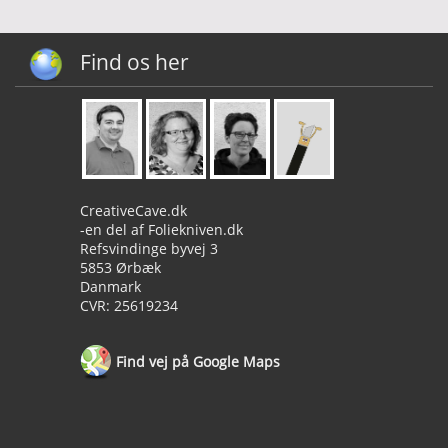
Find os her
CreativeCave.dk
-en del af Foliekniven.dk
Refsvindinge byvej 3
5853 Ørbæk
Danmark
CVR: 25619234
Find vej på Google Maps