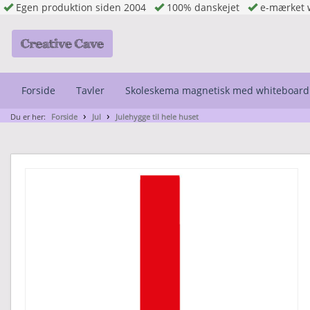
Egen produktion siden 2004
100% danskejet
e-mærket 
Forside
Tavler
Skoleskema magnetisk med whiteboard
Du er her:
Forside
Jul
Julehygge til hele huset