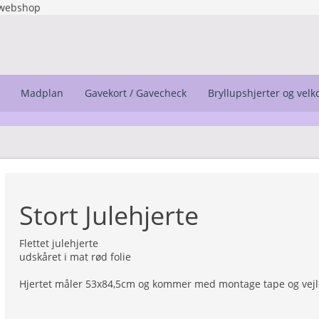
webshop
Madplan
Gavekort / Gavecheck
Bryllupshjerter og vel
Stort Julehjerte
Flettet julehjerte
udskåret i mat rød folie
Hjertet måler 53x84,5cm og kommer med montage tape og vej