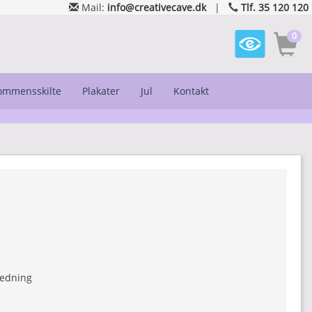
Mail:
info@creativecave.dk
|
Tlf. 35 120 120
0
kommensskilte
Plakater
Jul
Kontakt
ledning