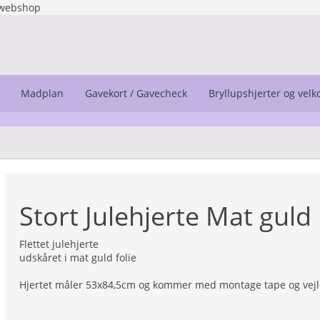
webshop
Madplan
Gavekort / Gavecheck
Bryllupshjerter og vel
Stort Julehjerte Mat guld
Flettet julehjerte
udskåret i mat guld folie
Hjertet måler 53x84,5cm og kommer med montage tape og vej