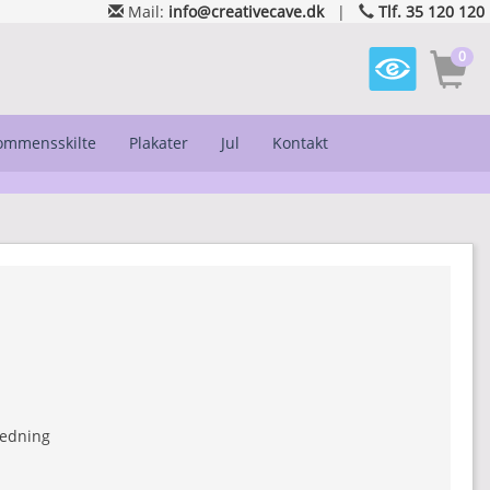
Mail:
info@creativecave.dk
|
Tlf. 35 120 120
0
kommensskilte
Plakater
Jul
Kontakt
ledning