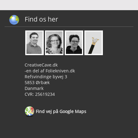
Find os her
CreativeCave.dk
-en del af Foliekniven.dk
Refsvindinge byvej 3
5853 Ørbæk
Danmark
CVR: 25619234
Find vej på Google Maps