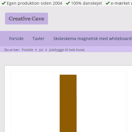
Egen produktion siden 2004
100% danskejet
e-mærket 
Forside
Tavler
Skoleskema magnetisk med whiteboard
Du er her:
Forside
Jul
Julehygge til hele huset