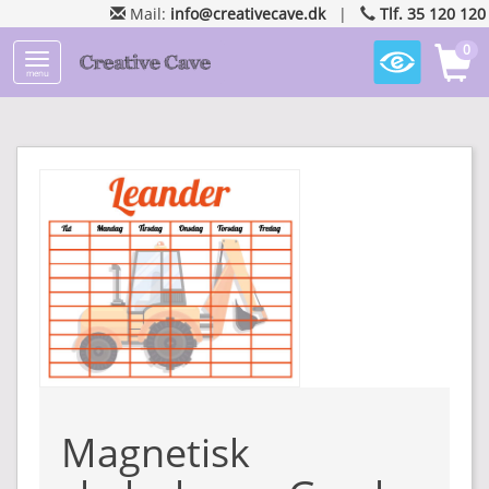
Mail:
info@creativecave.dk
|
Tlf. 35 120 120
0
menu
Magnetisk