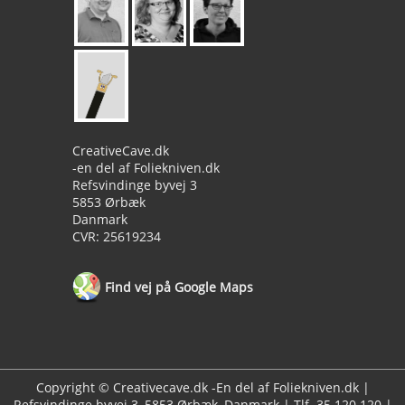
CreativeCave.dk
-en del af Foliekniven.dk
Refsvindinge byvej 3
5853 Ørbæk
Danmark
CVR: 25619234
Find vej på Google Maps
Copyright © Creativecave.dk -En del af Foliekniven.dk |
Refsvindinge byvej 3, 5853 Ørbæk, Danmark | Tlf. 35 120 120 |