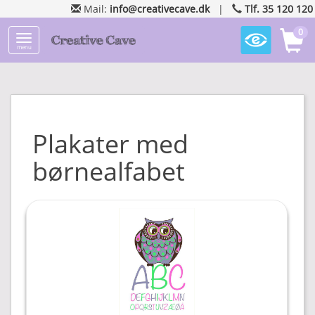
Mail:
info@creativecave.dk
|
Tlf. 35 120 120
0
menu
Plakater med
børnealfabet