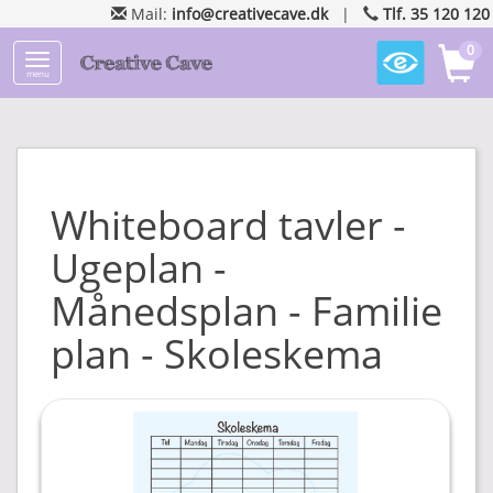
Mail:
info@creativecave.dk
|
Tlf. 35 120 120
0
menu
Whiteboard tavler -
Ugeplan -
Månedsplan - Familie
plan - Skoleskema